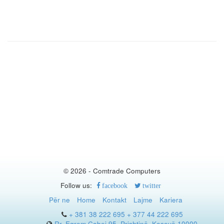
© 2026 - Comtrade Computers
Follow us:
facebook
twitter
Për ne
Home
Kontakt
Lajme
Kariera
+ 381 38 222 695
+ 377 44 222 695
Rr. Eqrem Çabej 95, Prishtinë, Kosovë 10000