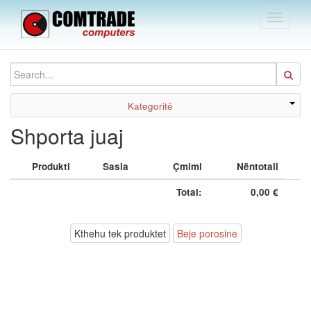
Toggle
navigati
Kategoritë
Shporta juaj
Produkti
Sasia
Çmimi
Nëntotali
Total:
0,00 €
Kthehu tek produktet
Beje porosine