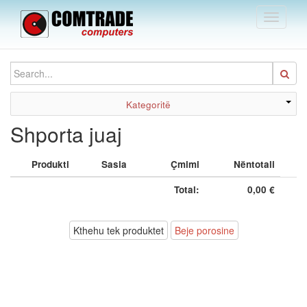
Toggle
navigati
Kategoritë
Shporta juaj
Produkti
Sasia
Çmimi
Nëntotali
Total:
0,00 €
Kthehu tek produktet
Beje porosine