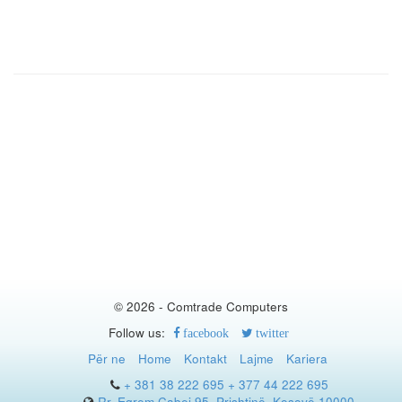
© 2026 - Comtrade Computers
Follow us:
facebook
twitter
Për ne
Home
Kontakt
Lajme
Kariera
+ 381 38 222 695
+ 377 44 222 695
Rr. Eqrem Çabej 95, Prishtinë, Kosovë 10000